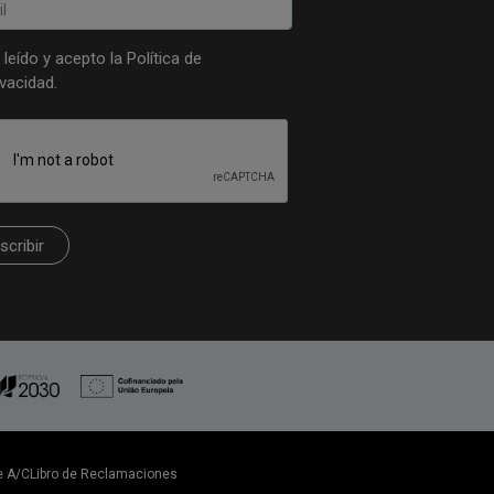
 leído y acepto la
Política de
ivacidad
.
scribir
e A/C
Libro de Reclamaciones