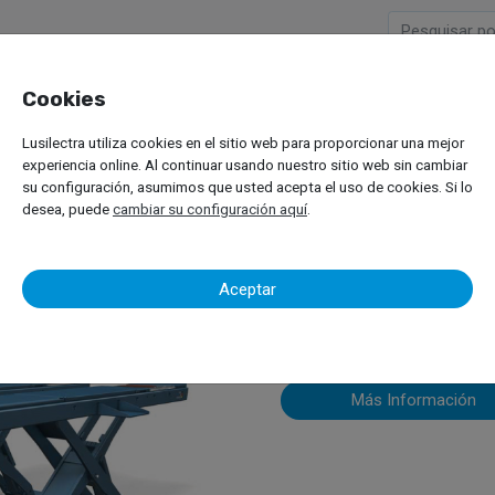
Cookies
Empresa
Productos
M
Lusilectra utiliza cookies en el sitio web para proporcionar una mejor
viles
Elevadores de Vehículos Pesados
Tijera / Elevadores de Plataforma
experiencia online. Al continuar usando nuestro sitio web sin cambiar
su configuración, asumimos que usted acepta el uso de cookies. Si lo
desea, puede
cambiar su configuración aquí
.
Nussbaum
Aceptar
Más Información