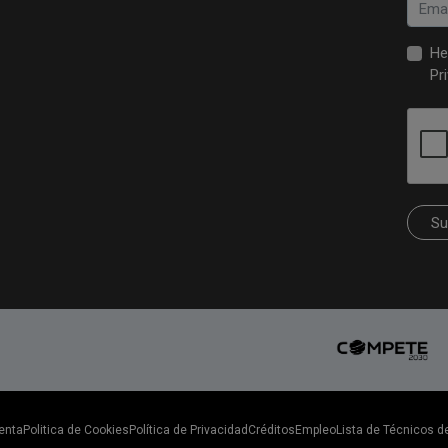
He
Pr
Su
enta
Politica de Cookies
Política de Privacidad
Créditos
Empleo
Lista de Técnicos d