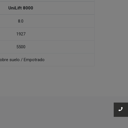
UniLift 8000
8.0
1927
5500
obre suelo / Empotrado