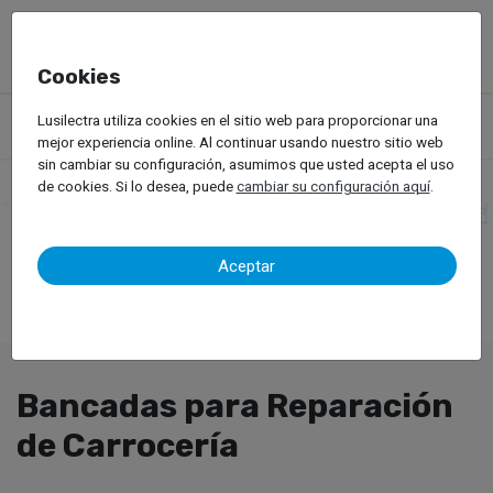
Cookies
Productos
Equipos de Taller
Lusilectra utiliza cookies en el sitio web para proporcionar una
Bancadas para Reparación de Carrocería
mejor experiencia online. Al continuar usando nuestro sitio web
sin cambiar su configuración, asumimos que usted acepta el uso
de cookies. Si lo desea, puede
cambiar su configuración aquí
.
Aceptar
Bancadas para Reparación
de Carrocería