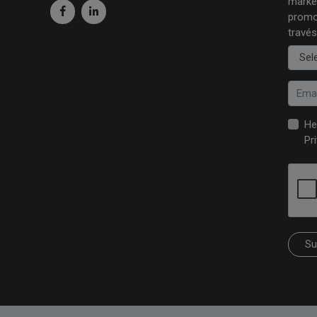
market
promo
través
He
Pr
Su