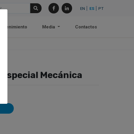
EN
ES
PT
antenimiento
Media
Contactos
 Especial Mecánica