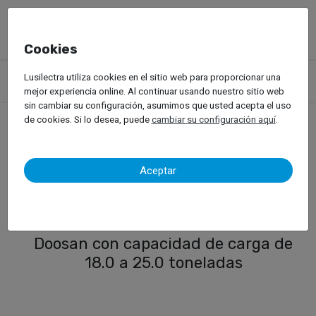
Cookies
Productos
Carretillas Elevadoras
Carretillas Diésel
Lusilectra utiliza cookies en el sitio web para proporcionar una
Carretilla Diésel (18 a 25 ton)
mejor experiencia online. Al continuar usando nuestro sitio web
sin cambiar su configuración, asumimos que usted acepta el uso
de cookies. Si lo desea, puede
cambiar su configuración aquí
.
Carretilla Diésel (18 a 25
Aceptar
ton)
Gama de carretillas elevadoras diésel
Doosan con capacidad de carga de
18.0 a 25.0 toneladas