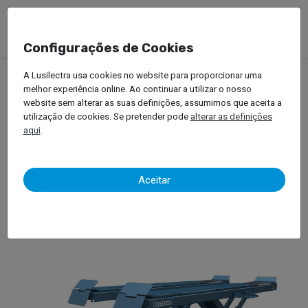
Configurações de Cookies
Produtos
Equipamentos Oficinais
Elevadores Automóvel
A Lusilectra usa cookies no website para proporcionar uma
Elevadores para Veículos Pesados
melhor experiência online. Ao continuar a utilizar o nosso
Elevadores – Tesoura / Pantógrafo
Nussbaum
website sem alterar as suas definições, assumimos que aceita a
utilização de cookies. Se pretender pode
alterar as definições
aqui
.
Nussbaum
Aceitar