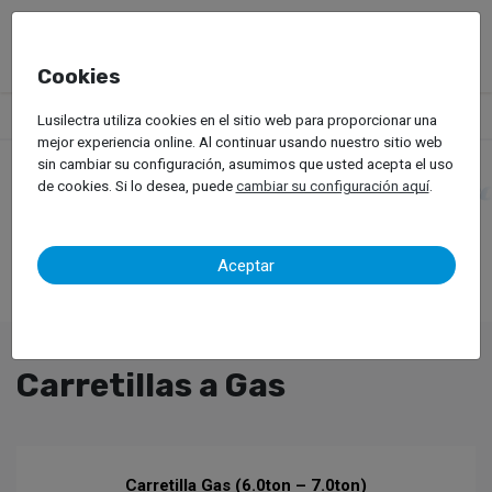
Cookies
Productos
Carretillas Elevadoras
Carretillas a Gas
Lusilectra utiliza cookies en el sitio web para proporcionar una
mejor experiencia online. Al continuar usando nuestro sitio web
sin cambiar su configuración, asumimos que usted acepta el uso
de cookies. Si lo desea, puede
cambiar su configuración aquí
.
Aceptar
Carretillas a Gas
Carretilla Gas (6.0ton – 7.0ton)