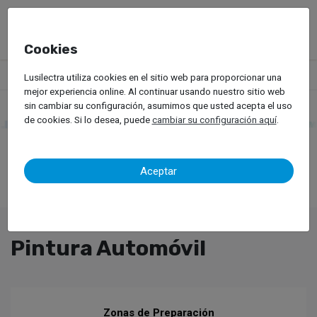
Cookies
Productos
Equipos de Taller
Pintura Automóvil
Lusilectra utiliza cookies en el sitio web para proporcionar una
mejor experiencia online. Al continuar usando nuestro sitio web
sin cambiar su configuración, asumimos que usted acepta el uso
de cookies. Si lo desea, puede
cambiar su configuración aquí
.
Aceptar
Pintura Automóvil
Zonas de Preparación