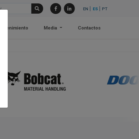
EN
ES
PT
antenimiento
Media
Contactos