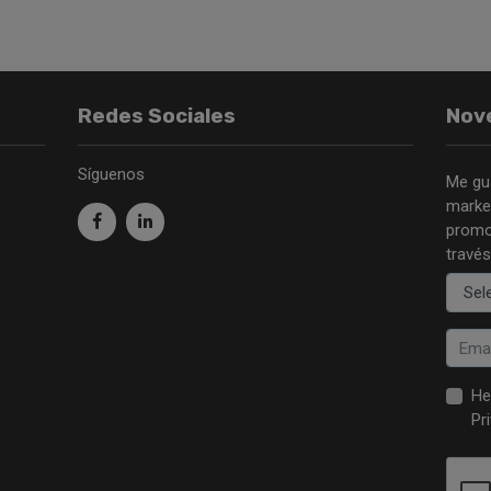
Redes Sociales
Nov
Síguenos
Me gu
market
promo
través
He
Pr