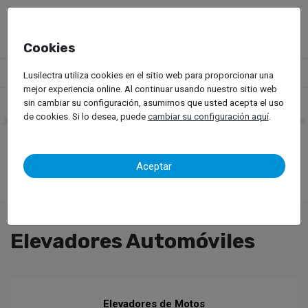
Cookies
Productos
Equipos de Taller
Elevadores Automóviles
Lusilectra utiliza cookies en el sitio web para proporcionar una
mejor experiencia online. Al continuar usando nuestro sitio web
sin cambiar su configuración, asumimos que usted acepta el uso
de cookies. Si lo desea, puede
cambiar su configuración aquí
.
Aceptar
Elevadores Automóviles
Elevadores de Motos