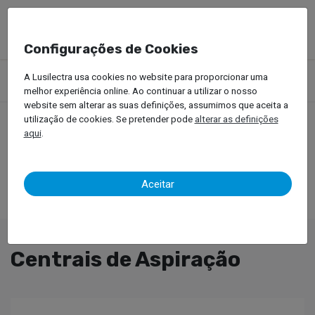
Configurações de Cookies
Produtos
Equipamentos Oficinais
Pintura Automóvel
A Lusilectra usa cookies no website para proporcionar uma
Centrais de Aspiração
melhor experiência online. Ao continuar a utilizar o nosso
website sem alterar as suas definições, assumimos que aceita a
utilização de cookies. Se pretender pode
alterar as definições
aqui
.
Aceitar
Centrais de Aspiração