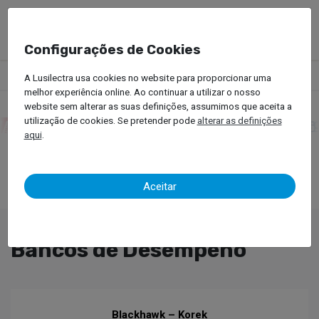
Configurações de Cookies
Produtos
Equipamentos Oficinais
Bancos de Desempeno
A Lusilectra usa cookies no website para proporcionar uma
melhor experiência online. Ao continuar a utilizar o nosso
website sem alterar as suas definições, assumimos que aceita a
utilização de cookies. Se pretender pode
alterar as definições
aqui
.
Aceitar
Bancos de Desempeno
Blackhawk – Korek