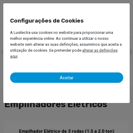
Configurações de Cookies
Produtos
Empilhadores
Empilhadores Elétricos
A Lusilectra usa cookies no website para proporcionar uma
melhor experiência online. Ao continuar a utilizar o nosso
website sem alterar as suas definições, assumimos que aceita a
utilização de cookies. Se pretender pode
alterar as definições
aqui
.
Aceitar
Empilhadores Elétricos
Empilhador Elétrico de 3 rodas (1.5 a 2.0 ton)