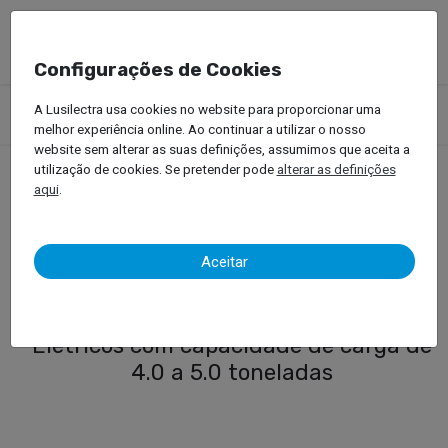
Configurações de Cookies
Produtos
Empilhadores
Empilhadores Elétricos
A Lusilectra usa cookies no website para proporcionar uma
Empilhador Elétrico (4 a 5 ton)
melhor experiência online. Ao continuar a utilizar o nosso
website sem alterar as suas definições, assumimos que aceita a
utilização de cookies. Se pretender pode
alterar as definições
aqui
.
Empilhador Elétrico (4 a 5
ton)
Aceitar
Gama de Empilhadores Bobcat
Elétricos com capacidade de carga de
4.0 a 5.0 toneladas