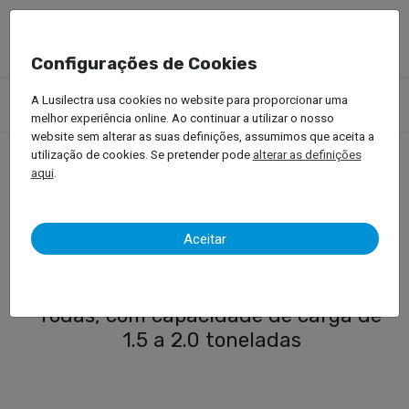
Configurações de Cookies
Produtos
Empilhadores
Empilhadores Elétricos
A Lusilectra usa cookies no website para proporcionar uma
Empilhador Elétrico de 3 rodas (1.5 a 2.0 ton)
melhor experiência online. Ao continuar a utilizar o nosso
website sem alterar as suas definições, assumimos que aceita a
utilização de cookies. Se pretender pode
alterar as definições
aqui
.
Empilhador Elétrico de 3
rodas (1.5 a 2.0 ton)
Aceitar
Empilhadores Bobcat Elétricos de 3
rodas, com capacidade de carga de
1.5 a 2.0 toneladas