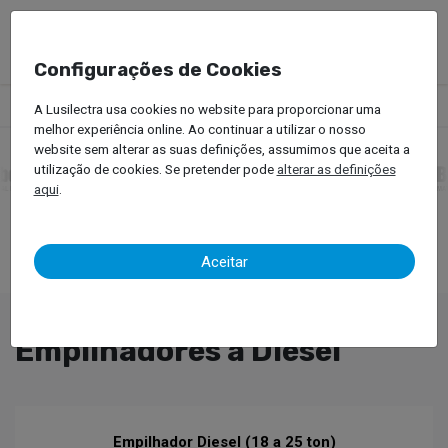
Configurações de Cookies
Produtos
Empilhadores
Empilhadores a Diesel
A Lusilectra usa cookies no website para proporcionar uma
melhor experiência online. Ao continuar a utilizar o nosso
website sem alterar as suas definições, assumimos que aceita a
utilização de cookies. Se pretender pode
alterar as definições
aqui
.
Aceitar
Empilhadores a Diesel
Empilhador Diesel (18 a 25 ton)