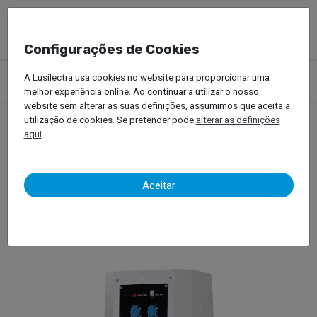
Configurações de Cookies
Produtos
Equipamentos Oficinais
Pintura Automóvel
A Lusilectra usa cookies no website para proporcionar uma
Centrais de Aspiração
Herkules –Hexacomb Turbo
melhor experiência online. Ao continuar a utilizar o nosso
website sem alterar as suas definições, assumimos que aceita a
utilização de cookies. Se pretender pode
alterar as definições
aqui
.
Herkules –Hexacomb
Turbo
Aceitar