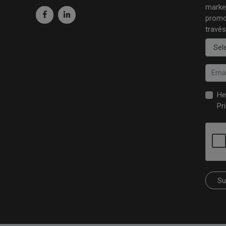
market
promo
través
He
Pr
Su