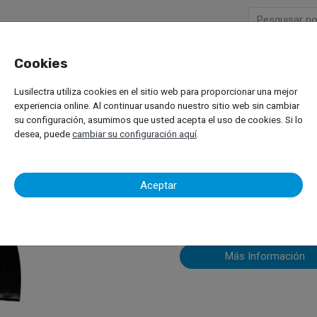
Cookies
Empresa
Productos
M
Lusilectra utiliza cookies en el sitio web para proporcionar una mejor
Vehículos Pesados
Equilibradora de Ruedas
ATH 1200
experiencia online. Al continuar usando nuestro sitio web sin cambiar
su configuración, asumimos que usted acepta el uso de cookies. Si lo
desea, puede
cambiar su configuración aquí
.
ATH 1200
Aceptar
Más Información