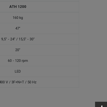
ATH 1200
160 kg
47"
9,5" - 24" / 15,5" - 30"
20"
60 - 120 rpm
LED
400 V / 3F+N+T / 50 Hz