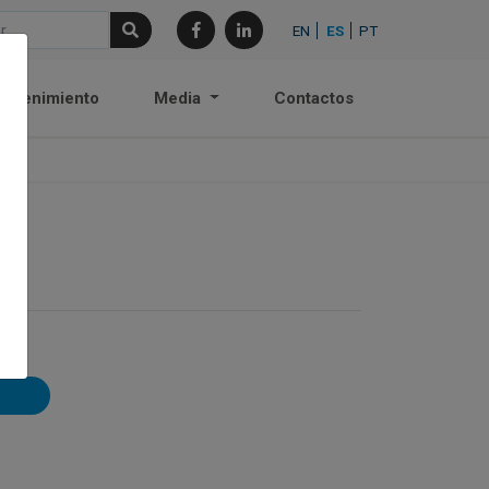
EN
ES
PT
antenimiento
Media
Contactos