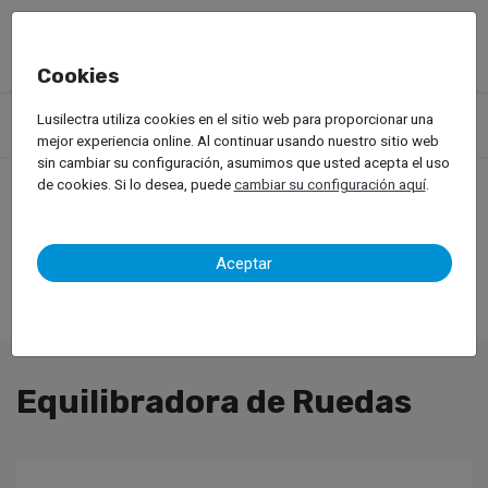
Cookies
Productos
Equipos de Taller
Servicio de llantas
Lusilectra utiliza cookies en el sitio web para proporcionar una
Vehículos Pesados
Equilibradora de Ruedas
mejor experiencia online. Al continuar usando nuestro sitio web
sin cambiar su configuración, asumimos que usted acepta el uso
de cookies. Si lo desea, puede
cambiar su configuración aquí
.
Aceptar
Equilibradora de Ruedas