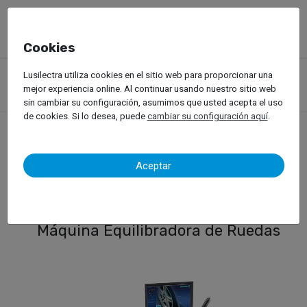
Cookies
Productos
Equipos de Taller
Servicio de llantas
Lusilectra utiliza cookies en el sitio web para proporcionar una
Vehículos Ligeros
Equilibradora de Ruedas
mejor experiencia online. Al continuar usando nuestro sitio web
Hofmann – Geodyna 8250 P
sin cambiar su configuración, asumimos que usted acepta el uso
de cookies. Si lo desea, puede
cambiar su configuración aquí
.
Hofmann – Geodyna 8250
Aceptar
P
Máquina Equilibradora de Ruedas