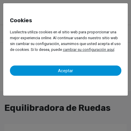
Cookies
Productos
Equipos de Taller
Servicio de llantas
Lusilectra utiliza cookies en el sitio web para proporcionar una
Vehículos Ligeros
Equilibradora de Ruedas
mejor experiencia online. Al continuar usando nuestro sitio web
sin cambiar su configuración, asumimos que usted acepta el uso
de cookies. Si lo desea, puede
cambiar su configuración aquí
.
Aceptar
Equilibradora de Ruedas