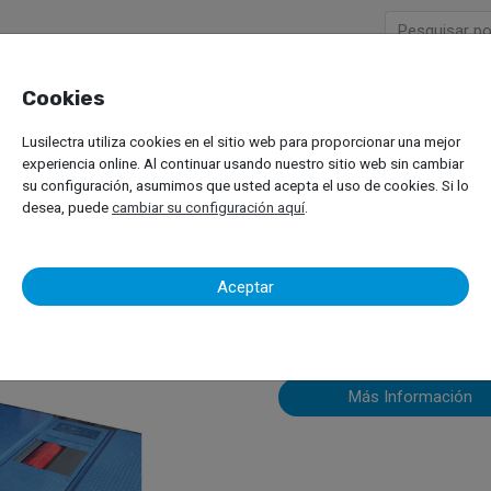
Cookies
Empresa
Productos
M
Lusilectra utiliza cookies en el sitio web para proporcionar una mejor
s
Vehículos Ligeros
Dinamómetros
Maha MSR
experiencia online. Al continuar usando nuestro sitio web sin cambiar
su configuración, asumimos que usted acepta el uso de cookies. Si lo
desea, puede
cambiar su configuración aquí
.
Maha MSR
Aceptar
Más Información