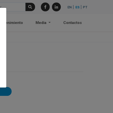
EN
ES
PT
antenimiento
Media
Contactos