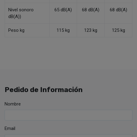
Nivel sonoro
65 dB(A)
68 dB(A)
68 dB(A)
dB(A))
Peso kg
115 kg
123 kg
125 kg
Pedido de Información
Nombre
Email