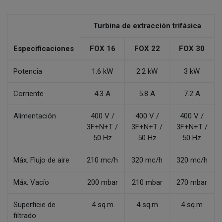
Turbina de extracción trifásica
Especificaciones
FOX 16
FOX 22
FOX 30
Potencia
1.6 kW
2.2 kW
3 kW
Corriente
4.3 A
5.8 A
7.2 A
Alimentación
400 V /
400 V /
400 V /
3F+N+T /
3F+N+T /
3F+N+T /
50 Hz
50 Hz
50 Hz
Máx. Flujo de aire
210 mc/h
320 mc/h
320 mc/h
Máx. Vacío
200 mbar
210 mbar
270 mbar
Superficie de
4 sq.m
4 sq.m
4 sq.m
filtrado