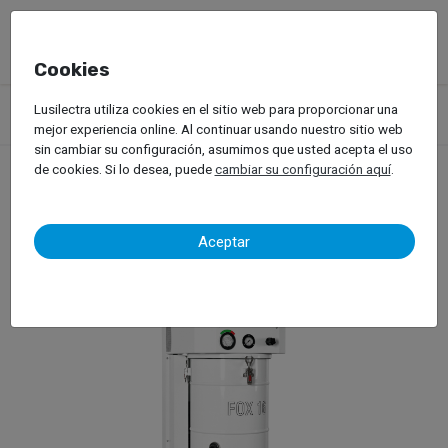
Cookies
Productos
Equipos de Taller
Pintura Automóvil
Lusilectra utiliza cookies en el sitio web para proporcionar una
Sistemas de Extracción de Polvo
Cavitaly – Fox
mejor experiencia online. Al continuar usando nuestro sitio web
sin cambiar su configuración, asumimos que usted acepta el uso
de cookies. Si lo desea, puede
cambiar su configuración aquí
.
Cavitaly – Fox
Aceptar