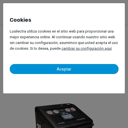
Cookies
Productos
Equipos de Taller
Máquinas de A/C
Lusilectra utiliza cookies en el sitio web para proporcionar una
Ecotechnics – Eck Twin Pro
mejor experiencia online. Al continuar usando nuestro sitio web
sin cambiar su configuración, asumimos que usted acepta el uso
de cookies. Si lo desea, puede
cambiar su configuración aquí
.
Ecotechnics – Eck Twin
Aceptar
Pro