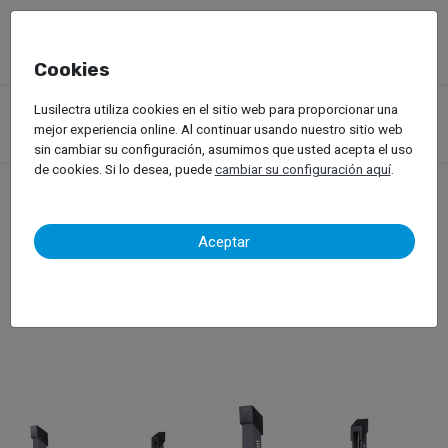
Cookies
Productos
Equipos de Taller
Elevadores Automóviles
Lusilectra utiliza cookies en el sitio web para proporcionar una
Elevadores para Vehiculos Ligeros
Elevadores de Cuatro Columnas
mejor experiencia online. Al continuar usando nuestro sitio web
ATH – 4.55
sin cambiar su configuración, asumimos que usted acepta el uso
de cookies. Si lo desea, puede
cambiar su configuración aquí
.
ATH – 4.55
Aceptar