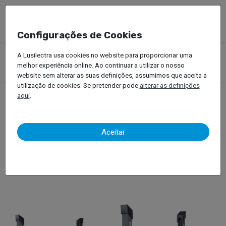
Configurações de Cookies
Produtos
Equipamentos Oficinais
Elevadores Automóvel
A Lusilectra usa cookies no website para proporcionar uma
Elevadores para Veículos Ligeiros
Elevadores de Quatro Colunas
melhor experiência online. Ao continuar a utilizar o nosso
ATH – 4.55
website sem alterar as suas definições, assumimos que aceita a
utilização de cookies. Se pretender pode
alterar as definições
aqui
.
ATH – 4.55
Aceitar