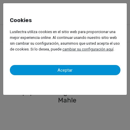
Cookies
Productos
Equipos de Taller
Diagnosis Automóvil
Lusilectra utiliza cookies en el sitio web para proporcionar una
Sistema ADAS
Sistema ADAS Digital para Vehículos Ligeros
mejor experiencia online. Al continuar usando nuestro sitio web
sin cambiar su configuración, asumimos que usted acepta el uso
de cookies. Si lo desea, puede
cambiar su configuración aquí
.
Sistema ADAS Digital para
Aceptar
Vehículos Ligeros
Equipo ADAS Digital - TechPro de
Mahle