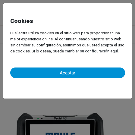
Cookies
Productos
Equipos de Taller
Diagnosis Automóvil
Lusilectra utiliza cookies en el sitio web para proporcionar una
Máquinas de Diagnóstico
Mahle – TechPro R2G
mejor experiencia online. Al continuar usando nuestro sitio web
sin cambiar su configuración, asumimos que usted acepta el uso
de cookies. Si lo desea, puede
cambiar su configuración aquí
.
Mahle – TechPro R2G
Aceptar
Máquina de Diagnóstico Automóvil