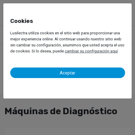
Cookies
Productos
Equipos de Taller
Diagnosis Automóvil
Lusilectra utiliza cookies en el sitio web para proporcionar una
Máquinas de Diagnóstico
mejor experiencia online. Al continuar usando nuestro sitio web
sin cambiar su configuración, asumimos que usted acepta el uso
de cookies. Si lo desea, puede
cambiar su configuración aquí
.
Aceptar
Máquinas de Diagnóstico