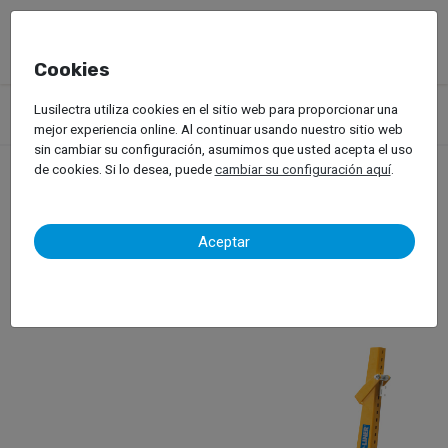
Cookies
Productos
Equipos de Taller
Lusilectra utiliza cookies en el sitio web para proporcionar una
Bancadas para Reparación de Carrocería
Car-O-Liner – Speed
mejor experiencia online. Al continuar usando nuestro sitio web
sin cambiar su configuración, asumimos que usted acepta el uso
de cookies. Si lo desea, puede
cambiar su configuración aquí
.
Car-O-Liner – Speed
Aceptar