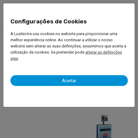
Configurações de Cookies
Produtos
Equipamentos Oficinais
Testes Dinâmicos
A Lusilectra usa cookies no website para proporcionar uma
Veículos Ligeiros
Testes de Travões, Suspensão e Ripómetro
melhor experiência online. Ao continuar a utilizar o nosso
Maha
website sem alterar as suas definições, assumimos que aceita a
utilização de cookies. Se pretender pode
alterar as definições
aqui
.
Maha
Aceitar