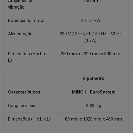
Amplitude de
6,5 mm
vibração
Potência do motor
2 x 1,1 kW
Alimentação
230 V / 3F+N+T / 50 Hz - 60 Hz
(16 A)
Dimensões (H x L x
280 mm x 2320 mm x 800 mm
L)
Ripómetro
Características
MINC I - EuroSystem
Carga por eixo
3000 kg
Dimensões (H x L x L)
80 mm x 1020 mm x 460 mm