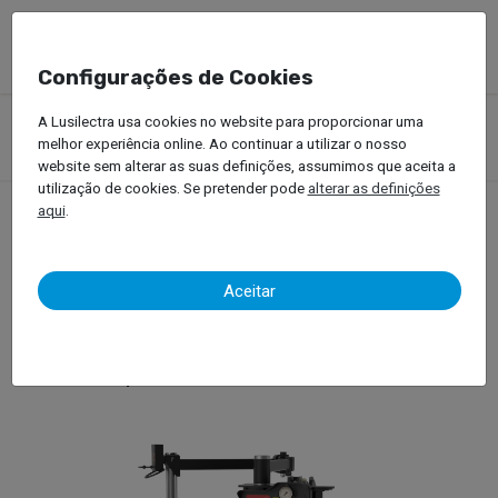
Configurações de Cookies
Produtos
Equipamentos Oficinais
Serviço de Pneus
A Lusilectra usa cookies no website para proporcionar uma
Veículos Ligeiros
Máquina de Desmontar Pneus
melhor experiência online. Ao continuar a utilizar o nosso
Hofmann – Monty 8700G SmartSpeed
website sem alterar as suas definições, assumimos que aceita a
utilização de cookies. Se pretender pode
alterar as definições
aqui
.
Hofmann – Monty 8700G
Aceitar
SmartSpeed
Máquina de Desmontar Pneus