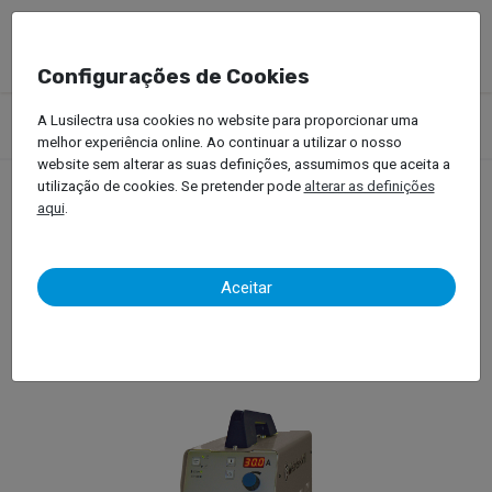
Configurações de Cookies
Produtos
Equipamentos Oficinais
Soldar, Rebitar e Indução
A Lusilectra usa cookies no website para proporcionar uma
Corte por Plasma
melhor experiência online. Ao continuar a utilizar o nosso
website sem alterar as suas definições, assumimos que aceita a
utilização de cookies. Se pretender pode
alterar as definições
aqui
.
Corte por Plasma
Aceitar