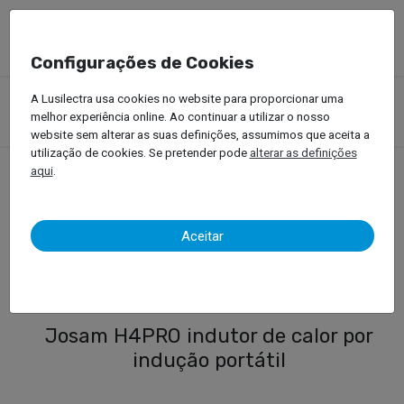
Configurações de Cookies
Produtos
Equipamentos Oficinais
Soldar, Rebitar e Indução
A Lusilectra usa cookies no website para proporcionar uma
Aquecimento por Indução
melhor experiência online. Ao continuar a utilizar o nosso
H4PRO – Máquina de Aquecimento por Indução Portátil
website sem alterar as suas definições, assumimos que aceita a
utilização de cookies. Se pretender pode
alterar as definições
aqui
.
H4PRO – Máquina de
Aceitar
Aquecimento por Indução
Portátil
Josam H4PRO indutor de calor por
indução portátil