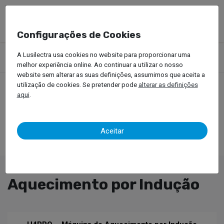
Configurações de Cookies
Produtos
Equipamentos Oficinais
Soldar, Rebitar e Indução
A Lusilectra usa cookies no website para proporcionar uma
Aquecimento por Indução
melhor experiência online. Ao continuar a utilizar o nosso
website sem alterar as suas definições, assumimos que aceita a
utilização de cookies. Se pretender pode
alterar as definições
aqui
.
Aceitar
Aquecimento por Indução