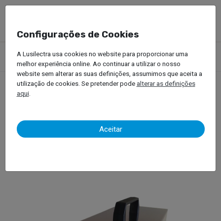
Configurações de Cookies
Produtos
Equipamentos Oficinais
Geradores de Ozono
A Lusilectra usa cookies no website para proporcionar uma
Velyen VEL-OZ P05
melhor experiência online. Ao continuar a utilizar o nosso
website sem alterar as suas definições, assumimos que aceita a
utilização de cookies. Se pretender pode
alterar as definições
aqui
.
Velyen VEL-OZ P05
Aceitar
Gerador de Ozono para Automóveis