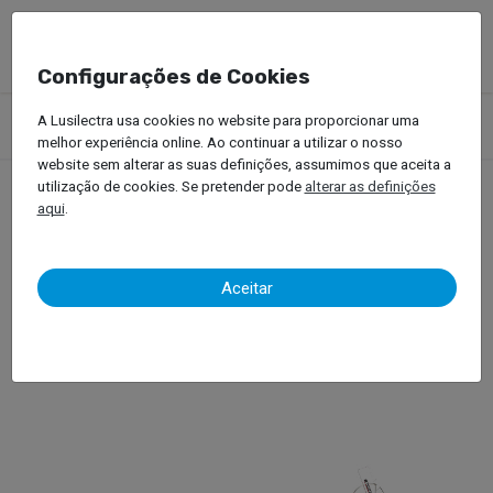
Configurações de Cookies
Produtos
Equipamentos Oficinais
Bancos de Desempeno
A Lusilectra usa cookies no website para proporcionar uma
Blackhawk – Mini Banco – MPT 50
melhor experiência online. Ao continuar a utilizar o nosso
website sem alterar as suas definições, assumimos que aceita a
utilização de cookies. Se pretender pode
alterar as definições
aqui
.
Blackhawk – Mini Banco –
MPT 50
Aceitar