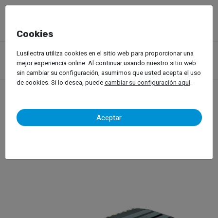
Cookies
Productos
Equipos de Taller
Servicio de llantas
Lusilectra utiliza cookies en el sitio web para proporcionar una
Vehículos Ligeros
Medidor de Banda de Rodadura
mejor experiencia online. Al continuar usando nuestro sitio web
Beissbarth Easy Tred
sin cambiar su configuración, asumimos que usted acepta el uso
de cookies. Si lo desea, puede
cambiar su configuración aquí
.
Beissbarth Easy Tred
Aceptar