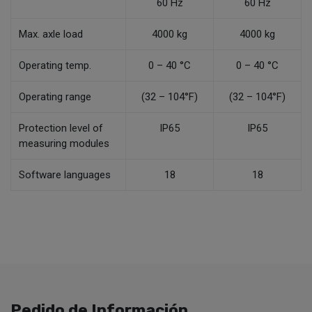
60 Hz
60 Hz
Max. axle load
4000 kg
4000 kg
Operating temp.
0 – 40 °C
0 – 40 °C
Operating range
(32 – 104°F)
(32 – 104°F)
Protection level of
IP65
IP65
measuring modules
Software languages
18
18
Pedido de Información