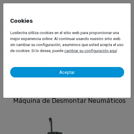
Cookies
Productos
Equipos de Taller
Servicio de llantas
Lusilectra utiliza cookies en el sitio web para proporcionar una
Vehículos Ligeros
Desmontadora de Neumáticos
mejor experiencia online. Al continuar usando nuestro sitio web
Hofmann – Monty 3550 Plus
sin cambiar su configuración, asumimos que usted acepta el uso
de cookies. Si lo desea, puede
cambiar su configuración aquí
.
Hofmann – Monty 3550
Aceptar
Plus
Máquina de Desmontar Neumáticos