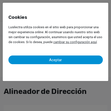
Cookies
Productos
Equipos de Taller
Servicio de llantas
Lusilectra utiliza cookies en el sitio web para proporcionar una
Vehículos Ligeros
Alineador de Dirección
mejor experiencia online. Al continuar usando nuestro sitio web
sin cambiar su configuración, asumimos que usted acepta el uso
de cookies. Si lo desea, puede
cambiar su configuración aquí
.
Aceptar
Alineador de Dirección