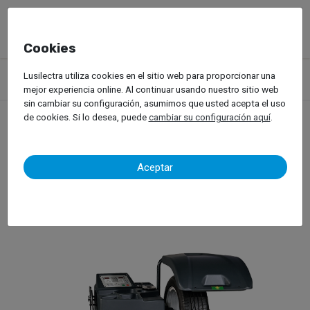
Cookies
Productos
Equipos de Taller
Servicio de llantas
Lusilectra utiliza cookies en el sitio web para proporcionar una
Motocicletas
Equilibradoras de Ruedas
mejor experiencia online. Al continuar usando nuestro sitio web
sin cambiar su configuración, asumimos que usted acepta el uso
de cookies. Si lo desea, puede
cambiar su configuración aquí
.
Equilibradoras de Ruedas
Aceptar