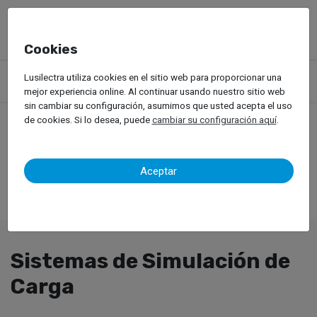
Cookies
Productos
Equipos de Taller
Pruebas Dinámicas
Lusilectra utiliza cookies en el sitio web para proporcionar una
Vehículos Pesados
Sistemas de Simulación de Carga
mejor experiencia online. Al continuar usando nuestro sitio web
sin cambiar su configuración, asumimos que usted acepta el uso
de cookies. Si lo desea, puede
cambiar su configuración aquí
.
Aceptar
Sistemas de Simulación de
Carga