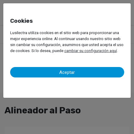
Cookies
Productos
Equipos de Taller
Pruebas Dinámicas
Lusilectra utiliza cookies en el sitio web para proporcionar una
Vehículos Pesados
Alineador al Paso
mejor experiencia online. Al continuar usando nuestro sitio web
sin cambiar su configuración, asumimos que usted acepta el uso
de cookies. Si lo desea, puede
cambiar su configuración aquí
.
Aceptar
Alineador al Paso