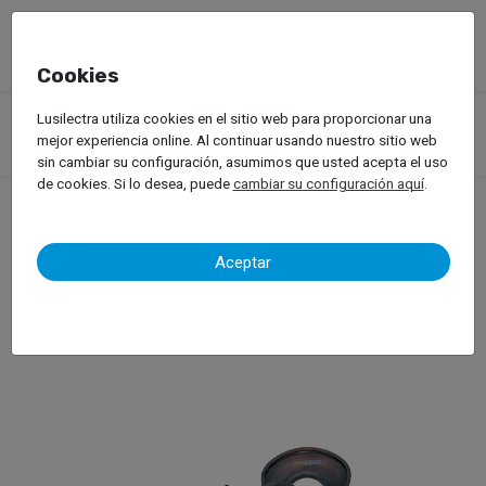
Cookies
Productos
Equipos de Taller
Lusilectra utiliza cookies en el sitio web para proporcionar una
Soldadura, Remachado y Inducción
Remachadoras
mejor experiencia online. Al continuar usando nuestro sitio web
WielanderSchill – Xpress 800
sin cambiar su configuración, asumimos que usted acepta el uso
de cookies. Si lo desea, puede
cambiar su configuración aquí
.
WielanderSchill – Xpress
Aceptar
800