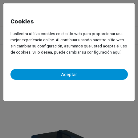
Cookies
Productos
Equipos de Taller
Generadores de Ozono
Lusilectra utiliza cookies en el sitio web para proporcionar una
Green Biozone Model 2
mejor experiencia online. Al continuar usando nuestro sitio web
sin cambiar su configuración, asumimos que usted acepta el uso
de cookies. Si lo desea, puede
cambiar su configuración aquí
.
Green Biozone Model 2
Aceptar
Generador de Ozono para Automóviles