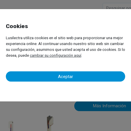
Cookies
Empresa
Productos
M
Lusilectra utiliza cookies en el sitio web para proporcionar una mejor
viles
Elevadores para Vehiculos Ligeros
Elevadores de Cuatro Columnas
experiencia online. Al continuar usando nuestro sitio web sin cambiar
su configuración, asumimos que usted acepta el uso de cookies. Si lo
desea, puede
cambiar su configuración aquí
.
Stertil Koni 
Aceptar
Más Información