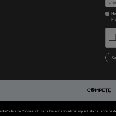
He
Pr
Su
enta
Politica de Cookies
Política de Privacidad
Créditos
Empleo
Lista de Técnicos d