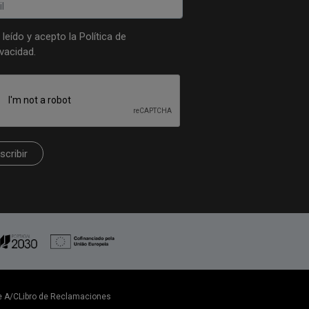
 leído y acepto la
Política de
ivacidad
.
scribir
e A/C
Libro de Reclamaciones