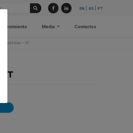
EN
ES
PT
antenimiento
Media
Contactos
Stertil Koni – ST
– ST