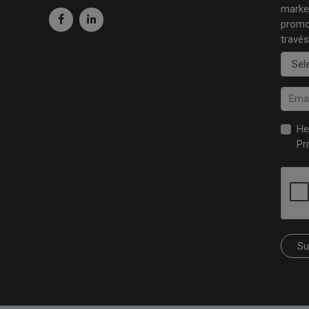
market
promo
través
He
Pr
Su