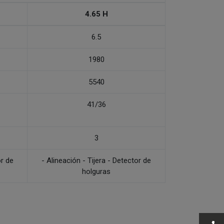
4.65 H
6.5
1980
5540
41/36
3
or de
- Alineación - Tijera - Detector de
holguras