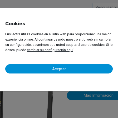
Cookies
Empresa
Productos
M
Lusilectra utiliza cookies en el sitio web para proporcionar una mejor
viles
Elevadores para Vehiculos Ligeros
Elevadores de Cuatro Columnas
experiencia online. Al continuar usando nuestro sitio web sin cambiar
su configuración, asumimos que usted acepta el uso de cookies. Si lo
desea, puede
cambiar su configuración aquí
.
Nussbaum – 
Aceptar
Más Información