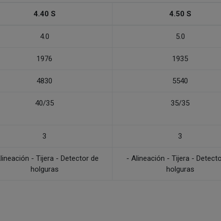
4.40 S
4.50 S
4.0
5.0
1976
1935
4830
5540
40/35
35/35
3
3
lineación - Tijera - Detector de
- Alineación - Tijera - Detect
holguras
holguras