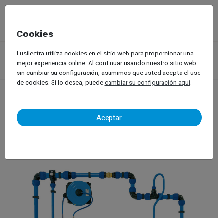
Cookies
Productos
Equipos de Taller
Lusilectra utiliza cookies en el sitio web para proporcionar una
Compresores de Aire Comprimido y Redes de Aire
mejor experiencia online. Al continuar usando nuestro sitio web
Redes de Aire Comprimido
sin cambiar su configuración, asumimos que usted acepta el uso
de cookies. Si lo desea, puede
cambiar su configuración aquí
.
Redes de Aire Comprimido
Aceptar