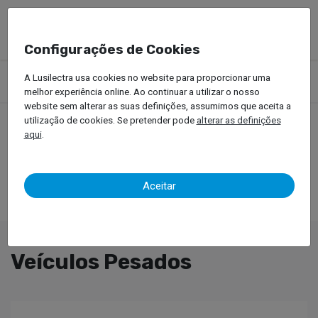
Configurações de Cookies
Produtos
Equipamentos Oficinais
Serviço de Pneus
A Lusilectra usa cookies no website para proporcionar uma
Veículos Pesados
melhor experiência online. Ao continuar a utilizar o nosso
website sem alterar as suas definições, assumimos que aceita a
utilização de cookies. Se pretender pode
alterar as definições
aqui
.
Aceitar
Veículos Pesados