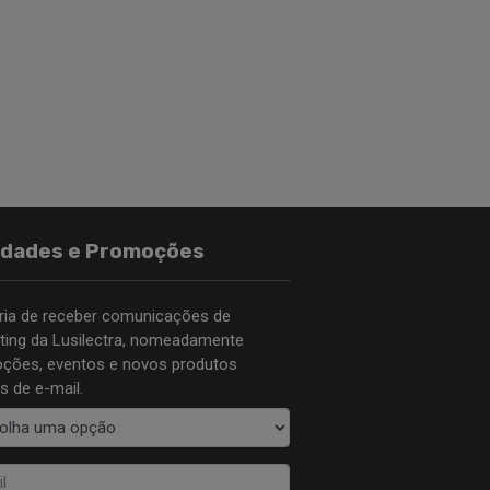
idades e Promoções
ria de receber comunicações de
ting da Lusilectra, nomeadamente
ções, eventos e novos produtos
s de e-mail.