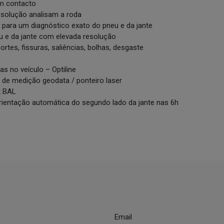
em contacto
esolução analisam a roda
para um diagnóstico exato do pneu e da jante
u e da jante com elevada resolução
ortes, fissuras, saliências, bolhas, desgaste
as no veículo – Optiline
e medição geodata / ponteiro laser
k BAL
orientação automática do segundo lado da jante nas 6h
Email