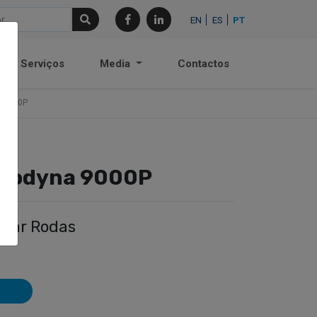
EN
ES
PT
Serviços
Media
Contactos
 9000P
Geodyna 9000P
brar Rodas