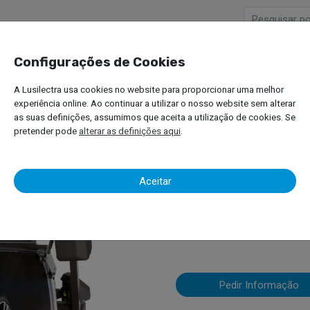
Configurações de Cookies
Empresa
Produtos
A Lusilectra usa cookies no website para proporcionar uma melhor
neus
Veículos Ligeiros
Máquina de Equilibrar Rodas
Hofmann – Geodyna
experiência online. Ao continuar a utilizar o nosso website sem alterar
as suas definições, assumimos que aceita a utilização de cookies. Se
pretender pode
alterar as definições aqui
.
Hofmann – 
Aceitar
Máquina de Equili
Pedir Informação