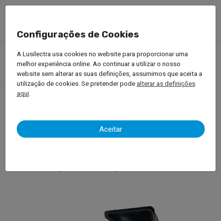
Configurações de Cookies
Produtos
Equipamentos Oficinais
Serviço de Pneus
A Lusilectra usa cookies no website para proporcionar uma
Veículos Ligeiros
Máquina de Equilibrar Rodas
melhor experiência online. Ao continuar a utilizar o nosso
Hofmann – Geodyna 7500P
website sem alterar as suas definições, assumimos que aceita a
utilização de cookies. Se pretender pode
alterar as definições
aqui
.
Hofmann – Geodyna
Aceitar
7500P
Máquina de Equilibrar Rodas